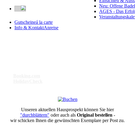
Einsichten & Auss
Neu: Offene Bade
AGES - Das Erfol
Veranstaltungskal
Gutscheine
á la carte
Info & Kontakt
Anreise
Besser geht’s nicht . . .
Bei
Booking.com
: Das am besten bewertete Hotel in Bad Birnbach
Bei
HolidayCheck
: Das Hotel mit der Maximal-Punktzahl 6
Unseren aktuellen Hausprospekt können Sie hier
"durchblättern"
oder auch als
Original bestellen
-
wir schicken Ihnen die gewünschten Exemplare per Post zu.