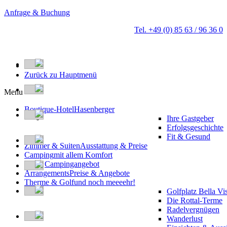
Anfrage & Buchung
Tel. +49 (0) 85 63 / 96 36 0
Zurück zu Hauptmenü
Menu
Boutique-Hotel
Hasenberger
Ihre Gastgeber
Erfolgsgeschichte
Fit & Gesund
Zimmer & Suiten
Ausstattung & Preise
Camping
mit allem Komfort
Campingangebot
Arrangements
Preise & Angebote
Therme & Golf
und noch meeeehr!
Golfplatz Bella Vi
Die Rottal-Terme
Radelvergnügen
Wanderlust