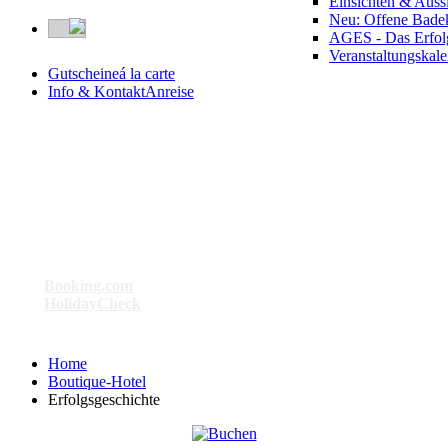
Einsichten & Auss
Neu: Offene Bade
AGES - Das Erfol
Veranstaltungskal
Gutscheine
á la carte
Info & Kontakt
Anreise
Besser geht’s nicht . . .
Bei
Booking.com
: Das am besten bewertete Hotel in Bad Birnbach
Bei
HolidayCheck
: Das Hotel mit der Maximal-Punktzahl 6
Home
Boutique-Hotel
Erfolgsgeschichte