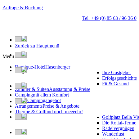
Anfrage & Buchung
Tel. +49 (0) 85 63 / 96 36 0
Zurück zu Hauptmenü
Menu
Boutique-Hotel
Hasenberger
Ihre Gastgeber
Erfolgsgeschichte
Fit & Gesund
Zimmer & Suiten
Ausstattung & Preise
Camping
mit allem Komfort
Campingangebot
Arrangements
Preise & Angebote
Therme & Golf
und noch meeeehr!
Golfplatz Bella Vi
Die Rottal-Terme
Radelvergnügen
Wanderlust