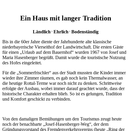
Ein Haus mit langer Tradition
.
.
Ländlich
Ehrlich
Bodenständig
Bis in die 60er Jahre diente der Jahrhunderte alte klassische
niederbayerische Vierseithof der Landwirtschaft. Die ersten Gäste
für einen „Urlaub auf dem Bauernhof“ wurden 1967 von Josef und
Maria Hasenberger begrüßt. Damit wurde die touristische Nutzung
des Hofes eingeleitet.
Für die „Sommerfrischler“ aus der Stadt mussten die Kinder immer
wieder ihre Zimmer räumen, es gab noch kein Thermalwasser, an
die heutige Rottal-Terme war noch nicht zu denken. Schrittweise
erfolgte der Ausbau, wobei immer darauf geachtet wurde, dass der
historische Charakter erhalten blieb. So ist es gelungen, Tradition
und Komfort geschickt zu verbinden.
Von den damaligen Bemühungen um den Tourismus zeugt heute
noch der benachbarte „Josef-Hasenberger-Weg“, der dem
Gründungsvorstand des Fremdenverkehrsvereins (heute „Ring der