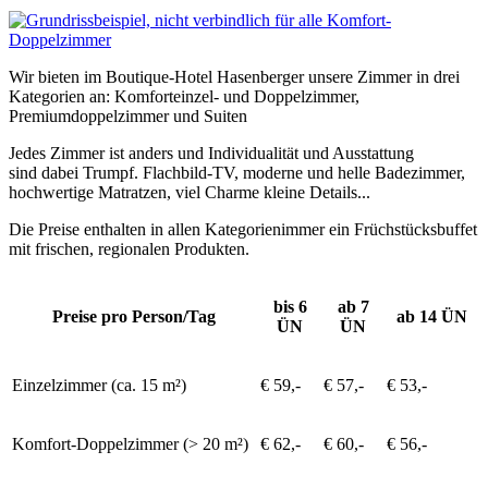
Wir bieten im Boutique-Hotel Hasenberger unsere Zimmer in drei
Kategorien an: Komforteinzel- und Doppelzimmer,
Premiumdoppelzimmer und Suiten
Jedes Zimmer ist anders und Individualität und Ausstattung
sind dabei Trumpf. Flachbild-TV, moderne und helle Badezimmer,
hochwertige Matratzen, viel Charme kleine Details...
Die Preise enthalten in allen Kategorienimmer ein Früchstücksbuffet
mit frischen, regionalen Produkten.
bis 6
ab 7
Preise pro Person/Tag
ab 14 ÜN
ÜN
ÜN
Einzelzimmer (ca. 15 m²)
€ 59,-
€ 57,-
€ 53,-
Komfort-Doppelzimmer (> 20 m²)
€ 62,-
€ 60,-
€ 56,-