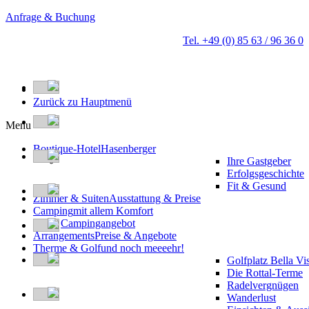
Anfrage & Buchung
Tel. +49 (0) 85 63 / 96 36 0
Zurück zu Hauptmenü
Menu
Boutique-Hotel
Hasenberger
Ihre Gastgeber
Erfolgsgeschichte
Fit & Gesund
Zimmer & Suiten
Ausstattung & Preise
Camping
mit allem Komfort
Campingangebot
Arrangements
Preise & Angebote
Therme & Golf
und noch meeeehr!
Golfplatz Bella Vi
Die Rottal-Terme
Radelvergnügen
Wanderlust