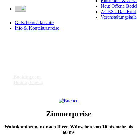
Einsichten & Auss
Neu: Offene Bade
AGES - Das Erfol
Veranstaltungskal
Gutscheine
á la carte
Info & Kontakt
Anreise
Besser geht’s nicht . . .
Bei
Booking.com
: Das am besten bewertete Hotel in Bad Birnbach
Bei
HolidayCheck
: Das Hotel mit der Maximal-Punktzahl 6
Zimmerpreise
Wohnkomfort ganz nach Ihren Wünschen von 10 bis mehr als
60 m²