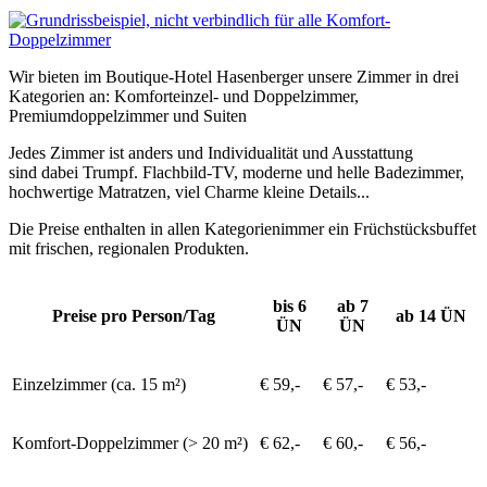
Wir bieten im Boutique-Hotel Hasenberger unsere Zimmer in drei
Kategorien an: Komforteinzel- und Doppelzimmer,
Premiumdoppelzimmer und Suiten
Jedes Zimmer ist anders und Individualität und Ausstattung
sind dabei Trumpf. Flachbild-TV, moderne und helle Badezimmer,
hochwertige Matratzen, viel Charme kleine Details...
Die Preise enthalten in allen Kategorienimmer ein Früchstücksbuffet
mit frischen, regionalen Produkten.
bis 6
ab 7
Preise pro Person/Tag
ab 14 ÜN
ÜN
ÜN
Einzelzimmer (ca. 15 m²)
€ 59,-
€ 57,-
€ 53,-
Komfort-Doppelzimmer (> 20 m²)
€ 62,-
€ 60,-
€ 56,-