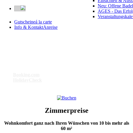
Einsichten & Auss
Neu: Offene Bade
AGES - Das Erfol
Veranstaltungskal
Gutscheine
á la carte
Info & Kontakt
Anreise
Besser geht’s nicht . . .
Bei
Booking.com
: Das am besten bewertete Hotel in Bad Birnbach
Bei
HolidayCheck
: Das Hotel mit der Maximal-Punktzahl 6
Zimmerpreise
Wohnkomfort ganz nach Ihren Wünschen von 10 bis mehr als
60 m²