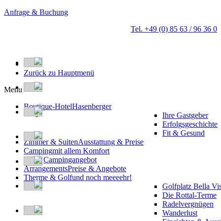
Anfrage & Buchung
Tel. +49 (0) 85 63 / 96 36 0
Zurück zu Hauptmenü
Menu
Boutique-Hotel
Hasenberger
Ihre Gastgeber
Erfolgsgeschichte
Fit & Gesund
Zimmer & Suiten
Ausstattung & Preise
Camping
mit allem Komfort
Campingangebot
Arrangements
Preise & Angebote
Therme & Golf
und noch meeeehr!
Golfplatz Bella Vi
Die Rottal-Terme
Radelvergnügen
Wanderlust