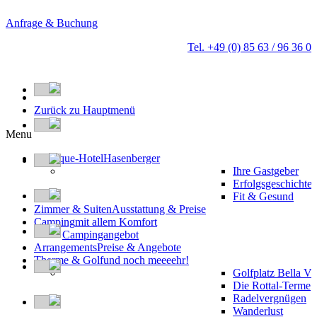
Anfrage & Buchung
Tel. +49 (0) 85 63 / 96 36 0
Zurück zu Hauptmenü
Menu
Boutique-Hotel
Hasenberger
Ihre Gastgeber
Erfolgsgeschichte
Fit & Gesund
Zimmer & Suiten
Ausstattung & Preise
Camping
mit allem Komfort
Campingangebot
Arrangements
Preise & Angebote
Therme & Golf
und noch meeeehr!
Golfplatz Bella Vi
Die Rottal-Terme
Radelvergnügen
Wanderlust