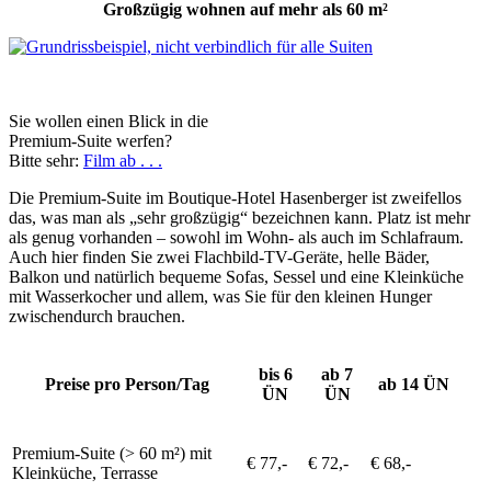
Großzügig wohnen auf mehr als 60 m²
Sie wollen einen Blick in die
Premium-Suite werfen?
Bitte sehr:
Film ab . . .
Die Premium-Suite im Boutique-Hotel Hasenberger ist zweifellos
das, was man als „sehr großzügig“ bezeichnen kann. Platz ist mehr
als genug vorhanden – sowohl im Wohn- als auch im Schlafraum.
Auch hier finden Sie zwei Flachbild-TV-Geräte, helle Bäder,
Balkon und natürlich bequeme Sofas, Sessel und eine Kleinküche
mit Wasserkocher und allem, was Sie für den kleinen Hunger
zwischendurch brauchen.
bis 6
ab 7
Preise pro Person/Tag
ab 14 ÜN
ÜN
ÜN
Premium-Suite (> 60 m²) mit
€ 77,-
€ 72,-
€ 68,-
Kleinküche, Terrasse