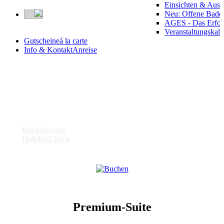
Einsichten & Auss
Neu: Offene Bade
AGES - Das Erfol
Veranstaltungskal
Gutscheine
á la carte
Info & Kontakt
Anreise
Besser geht’s nicht . . .
Bei
Booking.com
: Das am besten bewertete Hotel in Bad Birnbach
Bei
HolidayCheck
: Das Hotel mit der Maximal-Punktzahl 6
Premium-Suite